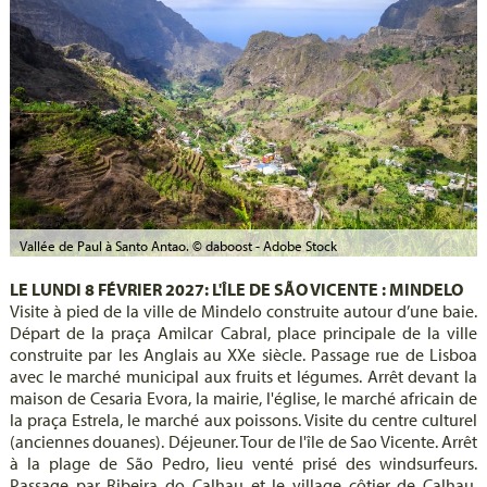
Vallée de Paul à Santo Antao. © daboost - Adobe Stock
LE LUNDI 8 FÉVRIER 2027: L'ÎLE DE SÃO VICENTE : MINDELO
Visite à pied de la ville de Mindelo construite autour d’une baie.
Départ de la praça Amilcar Cabral, place principale de la ville
construite par les Anglais au XXe siècle. Passage rue de Lisboa
avec le marché municipal aux fruits et légumes. Arrêt devant la
maison de Cesaria Evora, la mairie, l'église, le marché africain de
la praça Estrela, le marché aux poissons. Visite du centre culturel
(anciennes douanes). Déjeuner. Tour de l'île de Sao Vicente. Arrêt
à la plage de São Pedro, lieu venté prisé des windsurfeurs.
Passage par Ribeira do Calhau et le village côtier de Calhau.