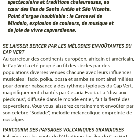
spectaculaire et traditions chaleureuses, au
cœur des îles de Santo Antão et São Vicente.
Point d’orgue inoubliable : le Carnaval de
Mindelo, explosion de couleurs, de musique et
de joie de vivre capverdienne.
SE LAISSER BERCER PAR LES MÉLODIES ENVOÛTANTES DU
CAP VERT
Au carrefour des continents européen, africain et américain,
le Cap Vert a été peuplé au fil des siècles par des
populations diverses venues chacune avec leurs influences
musicales : fado, polka, bossa et samba se sont ainsi mêlées
pour donner naissance à des rythmes typiques du Cap Vert,
magnifiquement chantés par Cesaria Evoria. La "diva aux
pieds nus", diffusée dans le monde entier, fait la fierté des
capverdiens. Vous vous laisserez certainement envoûter par
son célèbre "Sodade", mélodie mélancolique empreinte de
nostalgie.
PARCOURIR DES PAYSAGES VOLCANIQUES GRANDIOSES
Balayées par les vents de l'Atlantique, les îles du Cap Vert