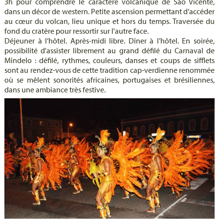
3h pour comprendre le caractère volcanique de São Vicente,
dans un décor de western. Petite ascension permettant d’accéder
au cœur du volcan, lieu unique et hors du temps. Traversée du
fond du cratère pour ressortir sur l'autre face.
Déjeuner à l’hôtel. Après-midi libre. Dîner à l’hôtel. En soirée,
possibilité d'assister librement au grand défilé du Carnaval de
Mindelo : défilé, rythmes, couleurs, danses et coups de sifflets
sont au rendez-vous de cette tradition cap-verdienne renommée
où se mêlent sonorités africaines, portugaises et brésiliennes,
dans une ambiance très festive.