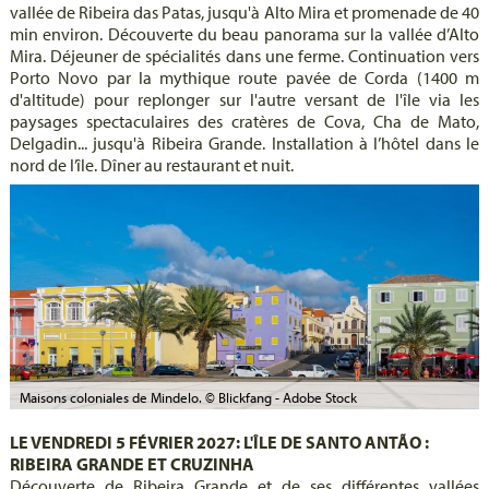
vallée de Ribeira das Patas, jusqu'à Alto Mira et promenade de 40
min environ. Découverte du beau panorama sur la vallée d’Alto
Mira. Déjeuner de spécialités dans une ferme. Continuation vers
Porto Novo par la mythique route pavée de Corda (1400 m
d'altitude) pour replonger sur l'autre versant de l'île via les
paysages spectaculaires des cratères de Cova, Cha de Mato,
Delgadin... jusqu'à Ribeira Grande. Installation à l’hôtel dans le
nord de l’île. Dîner au restaurant et nuit.
Maisons coloniales de Mindelo. © Blickfang - Adobe Stock
LE VENDREDI 5 FÉVRIER 2027: L'ÎLE DE SANTO ANTÃO :
RIBEIRA GRANDE ET CRUZINHA
Découverte de Ribeira Grande et de ses différentes vallées