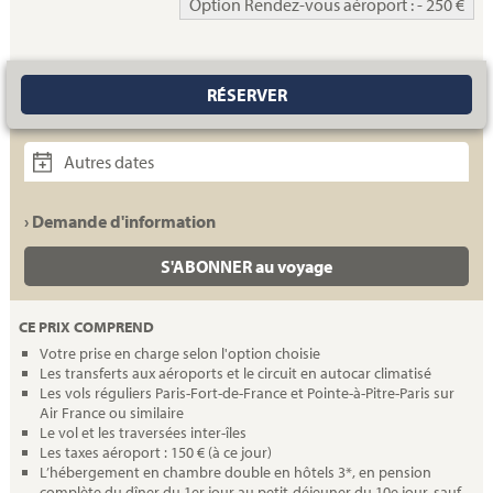
Option Rendez-vous aéroport : - 250 €
RÉSERVER
Autres dates
› Demande d'information
S'ABONNER au voyage
CE PRIX COMPREND
Votre prise en charge selon l'option choisie
Les transferts aux aéroports et le circuit en autocar climatisé
Les vols réguliers Paris-Fort-de-France et Pointe-à-Pitre-Paris sur
Air France ou similaire
Le vol et les traversées inter-îles
Les taxes aéroport : 150 € (à ce jour)
L’hébergement en chambre double en hôtels 3*, en pension
complète du dîner du 1er jour au petit-déjeuner du 10e jour, sauf