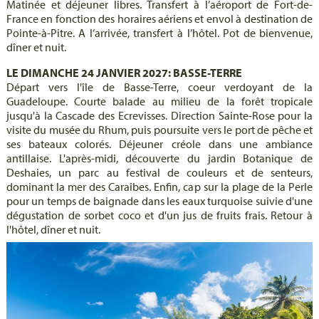
Matinée et déjeuner libres. Transfert à l’aéroport de Fort-de-
France en fonction des horaires aériens et envol à destination de
Pointe-à-Pitre. A l’arrivée, transfert à l’hôtel. Pot de bienvenue,
dîner et nuit.
LE DIMANCHE 24 JANVIER 2027: BASSE-TERRE
Départ vers l'île de Basse-Terre, coeur verdoyant de la
Guadeloupe. Courte balade au milieu de la forêt tropicale
jusqu'à la Cascade des Ecrevisses. Direction Sainte-Rose pour la
visite du musée du Rhum, puis poursuite vers le port de pêche et
ses bateaux colorés. Déjeuner créole dans une ambiance
antillaise. L'après-midi, découverte du jardin Botanique de
Deshaies, un parc au festival de couleurs et de senteurs,
dominant la mer des Caraîbes. Enfin, cap sur la plage de la Perle
pour un temps de baignade dans les eaux turquoise suivie d'une
dégustation de sorbet coco et d'un jus de fruits frais. Retour à
l'hôtel, dîner et nuit.