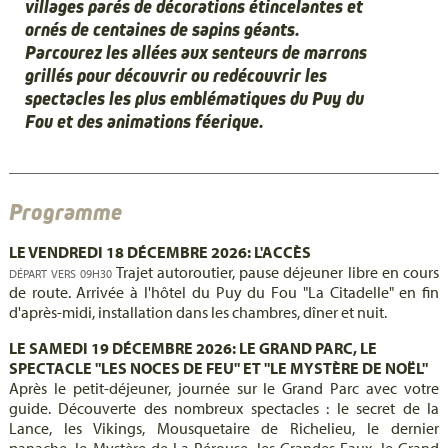
villages parés de décorations étincelantes et
ornés de centaines de sapins géants.
Parcourez les allées aux senteurs de marrons
grillés pour découvrir ou redécouvrir les
spectacles les plus emblématiques du Puy du
Fou et des animations féerique.
Programme
LE VENDREDI 18 DÉCEMBRE 2026: L'ACCÈS
Trajet autoroutier, pause déjeuner libre en cours
DÉPART VERS 09H30
de route. Arrivée à l'hôtel du Puy du Fou "La Citadelle" en fin
d'après-midi, installation dans les chambres, dîner et nuit.
LE SAMEDI 19 DÉCEMBRE 2026: LE GRAND PARC, LE
SPECTACLE "LES NOCES DE FEU" ET "LE MYSTÈRE DE NOËL"
Après le petit-déjeuner, journée sur le Grand Parc avec votre
guide. Découverte des nombreux spectacles : le secret de la
Lance, les Vikings, Mousquetaire de Richelieu, le dernier
panache, le Mystère de La Pérouse, les Grandes Eaux, le Grand