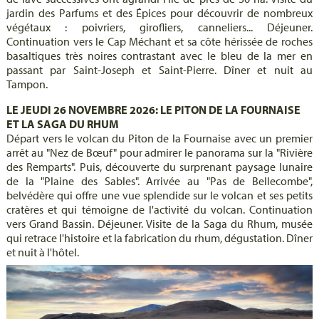
jardin des Parfums et des Épices pour découvrir de nombreux
végétaux : poivriers, girofliers, canneliers... Déjeuner.
Continuation vers le Cap Méchant et sa côte hérissée de roches
basaltiques très noires contrastant avec le bleu de la mer en
passant par Saint-Joseph et Saint-Pierre. Dîner et nuit au
Tampon.
LE JEUDI 26 NOVEMBRE 2026: LE PITON DE LA FOURNAISE
ET LA SAGA DU RHUM
Départ vers le volcan du Piton de la Fournaise avec un premier
arrêt au "Nez de Bœuf" pour admirer le panorama sur la "Rivière
des Remparts". Puis, découverte du surprenant paysage lunaire
de la "Plaine des Sables". Arrivée au "Pas de Bellecombe",
belvédère qui offre une vue splendide sur le volcan et ses petits
cratères et qui témoigne de l'activité du volcan. Continuation
vers Grand Bassin. Déjeuner. Visite de la Saga du Rhum, musée
qui retrace l'histoire et la fabrication du rhum, dégustation. Dîner
et nuit à l'hôtel.