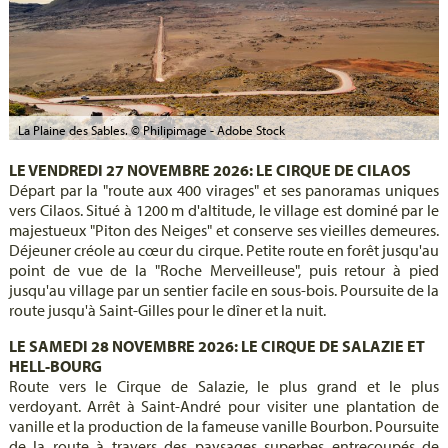
La Plaine des Sables. © Philipimage - Adobe Stock
LE VENDREDI 27 NOVEMBRE 2026: LE CIRQUE DE CILAOS
Départ par la "route aux 400 virages" et ses panoramas uniques
vers Cilaos. Situé à 1200 m d'altitude, le village est dominé par le
majestueux "Piton des Neiges" et conserve ses vieilles demeures.
Déjeuner créole au cœur du cirque. Petite route en forêt jusqu'au
point de vue de la "Roche Merveilleuse", puis retour à pied
jusqu'au village par un sentier facile en sous-bois. Poursuite de la
route jusqu'à Saint-Gilles pour le dîner et la nuit.
LE SAMEDI 28 NOVEMBRE 2026: LE CIRQUE DE SALAZIE ET
HELL-BOURG
Route vers le Cirque de Salazie, le plus grand et le plus
verdoyant. Arrêt à Saint-André pour visiter une plantation de
vanille et la production de la fameuse vanille Bourbon. Poursuite
de la route à travers des paysages superbes entrecoupés de