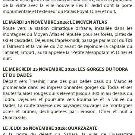
de la visite avec la ville nouvelle Fès El Jedid dont la porte
monumentale et l'extérieur du Palais Royal. Dîner et nuit.
LE MARDI 24 NOVEMBRE 2026: LE MOYEN ATLAS
Route vers la station climatique d'Ifrane, installée dans les
montagnes du Moyen Atlas et réputée pour ses forêts, pistes de
ski et cascades. Déjeuner. L'après-midi, passage par le col du Tizi
n'Talrhemt et la vallée du Ziz avant de rejoindre la capitale du
Tafilalet, Erfoud , aussi appelée la "Petite Mésopotamie". Dîner et
nuit.
LE MERCREDI 25 NOVEMBRE 2026: LES GORGES DU TODRA
ET DU DADÈS
Départ vers Tinerhir, l'une des plus belles oasis du Maroc et
promenade dans les impressionnantes gorges du Todra et ses
hautes falaises rouges qui s'élèvent jusqu'à 300 m au dessus du
Todra. Déjeuner et poursuite vers Boumalne et la vallée du
Dadès. La route traverse des paysages sauvages de montagnes
ocres et brunes, déchiquetées par l'érosion. Dîner et nuit à
Ouarzazate.
LE JEUDI 26 NOVEMBRE 2026: OUARZAZATE
A la porte du désert du Sahara, la ville de Ouarzazate