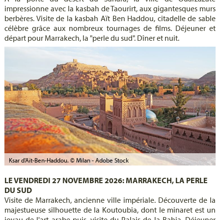
impressionne avec la kasbah de Taourirt, aux gigantesques murs
berbères. Visite de la kasbah Aït Ben Haddou, citadelle de sable
célèbre grâce aux nombreux tournages de films. Déjeuner et
départ pour Marrakech, la "perle du sud". Dîner et nuit.
Ksar d'Aït-Ben-Haddou. © Milan - Adobe Stock
LE VENDREDI 27 NOVEMBRE 2026: MARRAKECH, LA PERLE
DU SUD
Visite de Marrakech, ancienne ville impériale. Découverte de la
majestueuse silhouette de la Koutoubia, dont le minaret est un
joyau de l'art arabe puis, visite du Palais de la Bahia. Déjeuner