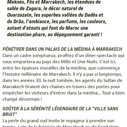
Meknès, Fès et Marrakech, les étendues de
sable de Zagora, le décor naturel de
Ouarzazate, les superbes vallées du Dadès et
du Drâa, l'ambiance, les parfums, les couleurs,
autant d'atouts qui font du Maroc une
destination phare, au dépaysement garanti !
PÉNÉTRER DANS UN PALAIS DE LA MÉDINA À MARRAKECH
Dans un cadre somptueux, profitez d’un dîner-spectacle qui
vous emportera au pays des Mille et Une Nuits. C’est ici,
entre les épaisses murailles de la médina, que commença
l’histoire millénaire de Marrakech. Il n’y a pas si longtemps,
dans les années 30, la nuit tombée, les agents du Sultan de
Marrakech tiraient des chaînes en travers des portes pour
empêcher les visiteurs d’entrer dans la médina... Tout a bien
changé désormais !
GOÛTER À LA SÉRÉNITÉ LÉGENDAIRE DE LA "VILLE SANS
BRUIT"
La perle du grand sud invite le voyageur à prendre son
temps. Loin de la frénésie de Marrakech ou de l’agitation