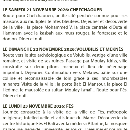
LE SAMEDI 21 NOVEMBRE 2026: CHEFCHAOUEN
Route pour Chefchaouen, petite cité perchée connue pour ses
maisons aux multiples teintes bleutées. Déjeuner et découverte
de la ville : la place Mohammed V, la place centrale d'Outa el
Hammam avec la kasbah aux murs rouges, la forteresse et le
donjon. Dîner et nuit.
LE DIMANCHE 22 NOVEMBRE 2026: VOLUBILIS ET MEKNÈS
Route vers le site archéologique de Volubilis, vestige d'une ville
romaine, et visite de ses ruines. Passage par Moulay Idriss, ville
construite sur deux pitons rocheux et lieu de pèlerinage
important. Déjeuner. Continuation vers Meknès, bâtie sur une
colline et reconnaissable de loin grâce à ses innombrables
minarets. Visite de la ville : la porte Bab El Mansour, la place El
Hedime, le mausolée du sultan Moulay Ismaïl... Route pour Fès.
Dîner et nuit.
LE LUNDI 23 NOVEMBRE 2026: FÈS
Journée consacrée à la visite de la ville de Fès, métropole
religieuse, intellectuelle et artistique du Maroc. Découverte du
centre historique Fès El Bali avec la médersa Attarine, la mosquée
Karaouine, siège de l'université, les souks... Déjeuner et poursuite