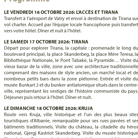
LE VENDREDI 16 OCTOBRE 2026: L'ACCÈS ET TIRANA
Transfert à l’aéroport de Vatry et envol à destination de Tirana su
vol charter. Accueil par l’équipe locale francophone puis transfer
vers votre hôtel. Dîner et nuit à l’hôtel.
LE SAMEDI 17 OCTOBRE 2026: TIRANA
Départ pour explorer Tirana, la capitale : promenade le long d
boulevard principal, la place Skanderbeg, la place Mère Teresa, l
Bibliothèque Nationale, le Pont Tabake, la Pyramide… Visite d
vieux bazar de la ville, zone avec une architecture traditionnell
comprenant des maisons de style ancien, un marché local et d
nombreux petits bars dans la zone piétonne. Entrée et visite d
musée Bunkart 2 et du bunker antiatomique situés dans le centre
ville, représentant les vestiges de l'histoire communiste du pays
Déjeuner puis retour à l’hôtel. Dîner et nuit.
LE DIMANCHE 18 OCTOBRE 2026: KRUJA
Route vers Kruja, ville historique et l'un des plus beaux site
touristiques d'Albanie, remarquable pour ses rues pavées et se
bâtiments traditionnels. Visite du château, la citadelle du héro
national, Gjergj Kastriot Skanderbeg. Visite du musée historiqu