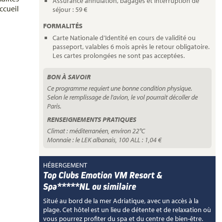
Assurance annulation, bagages et interruption de
ccueil
séjour : 59 €
FORMALITÉS
Carte Nationale d’Identité en cours de validité ou
passeport, valables 6 mois après le retour obligatoire.
Les cartes prolongées ne sont pas acceptées.
BON À SAVOIR
Ce programme requiert une bonne condition physique.
Selon le remplissage de l'avion, le vol pourrait décoller de
Paris.
RENSEIGNEMENTS PRATIQUES
Climat : méditerranéen, environ 22°C
Monnaie : le LEK albanais, 100 ALL : 1,04 €
HÉBERGEMENT
Top Clubs Emotion VM Resort &
Spa*****NL ou similaire
Situé au bord de la mer Adriatique, avec un accès à la
plage. Cet hôtel est un lieu de détente et de relaxation où
vous pourrez profiter du spa et du centre de bien-être.