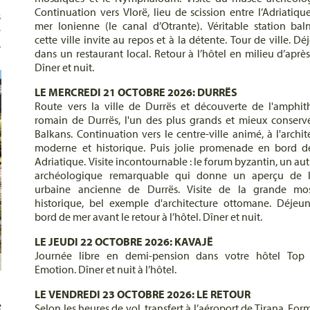
n
Continuation vers Vlorë, lieu de scission entre l’Adriatique
s
mer Ionienne (le canal d’Otrante). Véritable station baln
e
cette ville invite au repos et à la détente. Tour de ville. Dé
.
dans un restaurant local. Retour à l’hôtel en milieu d’après
Dîner et nuit.
LE MERCREDI 21 OCTOBRE 2026: DURRËS
Route vers la ville de Durrës et découverte de l'amphit
romain de Durrës, l'un des plus grands et mieux conserv
Balkans. Continuation vers le centre-ville animé, à l'archit
moderne et historique. Puis jolie promenade en bord 
Adriatique. Visite incontournable : le forum byzantin, un autr
archéologique remarquable qui donne un aperçu de l
urbaine ancienne de Durrës. Visite de la grande mo
historique, bel exemple d'architecture ottomane. Déjeu
bord de mer avant le retour à l’hôtel. Dîner et nuit.
LE JEUDI 22 OCTOBRE 2026: KAVAJË
Journée libre en demi-pension dans votre hôtel Top 
Emotion. Dîner et nuit à l’hôtel.
LE VENDREDI 23 OCTOBRE 2026: LE RETOUR
e
Selon les heures de vol, transfert à l’aéroport de Tirana. For