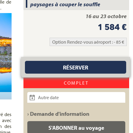
lle de
paysages à couper le souffle
.
16 au 23 octobre
1 584 €
Option Rendez-vous aéroport : - 85 €
RÉSERVER
COMPLET
Autre date
› Demande d'information
vé des
, avec
on des
S'ABONNER au voyage
gique.