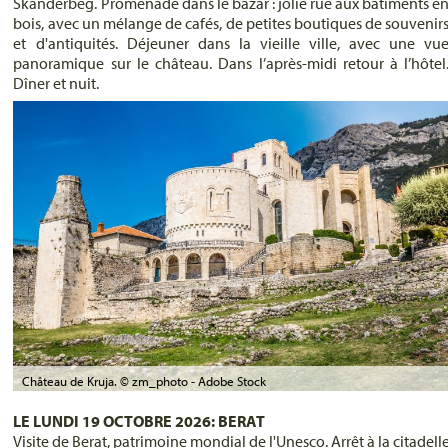
Skanderbeg. Promenade dans le bazar : jolie rue aux bâtiments e
bois, avec un mélange de cafés, de petites boutiques de souvenir
et d'antiquités. Déjeuner dans la vieille ville, avec une vu
panoramique sur le château. Dans l’après-midi retour à l’hôtel
Dîner et nuit.
Château de Kruja. © zm_photo - Adobe Stock
LE LUNDI 19 OCTOBRE 2026: BERAT
Visite de Berat, patrimoine mondial de l'Unesco. Arrêt à la citadell