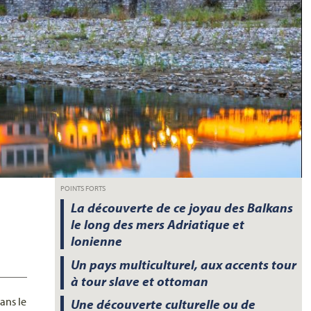
POINTS FORTS
La découverte de ce joyau des Balkans
le long des mers Adriatique et
Ionienne
Un pays multiculturel, aux accents tour
à tour slave et ottoman
ans le
Une découverte culturelle ou de