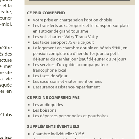
 et la
éaire,
CE PRIX COMPREND
jeuner
Votre prise en charge selon l'option choisie
-midi.
Les transferts aux aéroports et le transport sur place
en autocar de grand tourisme
Les vols charters Vatry-Tirana-Vatry
Les taxes aéroport 75 € (à ce jour)
héâtre
Le logement en chambre double en hôtels 5*NL, en
és des
pension complète du dîner du 1er jour au petit-
déjeuner du dernier jour (sauf déjeuner du 7e jour)
ecture
Les services d'un guide-accompagnateur
de mer
francophone local
e site
Les taxes de séjour
a vie
Les excursions et visites mentionnées
squée
L'assurance assistance-rapatriement
ner en
CE PRIX NE COMPREND PAS
Les audioguides
Les boissons
Clubs
Les dépenses personnelles et pourboires
SUPPLÉMENTS ÉVENTUELS
Chambre individuelle : 315 €
malités