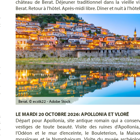
château de Berat. Déjeuner traditionnel dans la vieille vi
Berat. Retour à l'hôtel. Après-midi libre. Dîner et nuit à l'hôtel
r
t
u
a
u
e
e
u
-
.
Berat. © ecstk22 - Adobe Stock
LE MARDI 20 OCTOBRE 2026: APOLLONIA ET VLORË
s
Départ pour Apollonia, site antique romain qui a conser
s
vestiges de toute beauté. Visite des ruines d’Apollonia
s
l’Odéon et le mur d’enceinte, le Bouleterion, la Mais
e
mosaïques et le Nymphaioum. Visite du musée archéolo