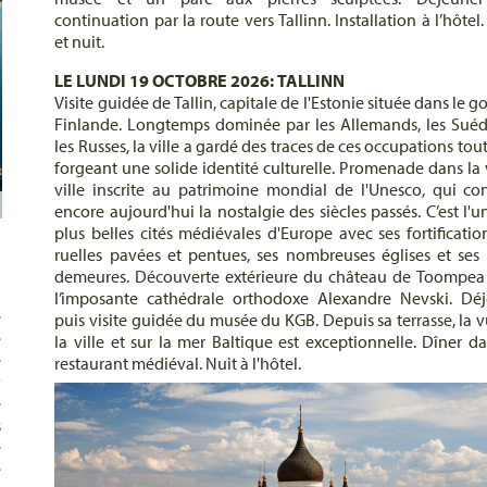
continuation par la route vers Tallinn. Installation à l’hôtel
et nuit.
LE LUNDI 19 OCTOBRE 2026: TALLINN
Visite guidée de Tallin, capitale de l'Estonie située dans le g
Finlande. Longtemps dominée par les Allemands, les Suéd
les Russes, la ville a gardé des traces de ces occupations tou
forgeant une solide identité culturelle. Promenade dans la v
ville inscrite au patrimoine mondial de l'Unesco, qui co
encore aujourd'hui la nostalgie des siècles passés. C’est l'u
plus belles cités médiévales d'Europe avec ses fortification
ruelles pavées et pentues, ses nombreuses églises et ses 
demeures. Découverte extérieure du château de Toompea
a
l’imposante cathédrale orthodoxe Alexandre Nevski. Dé
e
puis visite guidée du musée du KGB. Depuis sa terrasse, la v
e
la ville et sur la mer Baltique est exceptionnelle. Dîner d
é
restaurant médiéval. Nuit à l'hôtel.
y
e
s
e
é