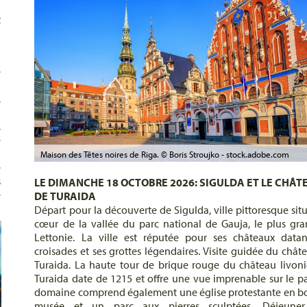
t
e
u
,
u
,
e
u
Maison des Têtes noires de Riga. © Boris Stroujko - stock.adobe.com
e
s
LE DIMANCHE 18 OCTOBRE 2026: SIGULDA ET LE CHÂT
e
DE TURAIDA
Départ pour la découverte de Sigulda, ville pittoresque sit
cœur de la vallée du parc national de Gauja, le plus gr
Lettonie. La ville est réputée pour ses châteaux data
croisades et ses grottes légendaires. Visite guidée du chât
Turaida. La haute tour de brique rouge du château livon
Turaida date de 1215 et offre une vue imprenable sur le pa
domaine comprend également une église protestante en bo
musée et un parc aux pierres sculptées. Déjeuner