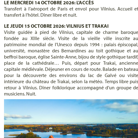
LE MERCREDI 14 OCTOBRE 2026: L'ACCÈS
Transfert à l’aéroport de Paris et envol pour Vilnius. Accueil e
transfert à l’hôtel. Dîner libre et nuit.
LE JEUDI 15 OCTOBRE 2026: VILNIUS ET TRAKAI
Visite guidée à pied de Vilnius, capitale de charme baroqu
fondée au XIIIe siècle. Visite de la vieille ville inscrite a
patrimoine mondial de l’Unesco depuis 1994 : palais épiscopal
université, monastère des Bernardines au toit gothique et a
beffroi baroque, église Sainte-Anne, bijou de style gothique tardif
place de la cathédrale… Puis, départ pour Trakai, ancienn
capitale médiévale. Déjeuner en cours de route. Balade en batea
pour la découverte des environs du lac de Galvé ou visit
intérieure du château de Trakai, selon la météo. Temps libre pui
retour à Vilnius. Dîner folklorique accompagné d’un groupe d
musiciens. Nuit.