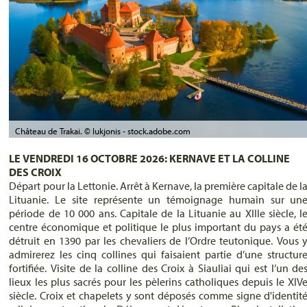
Château de Trakai. © lukjonis - stock.adobe.com
LE VENDREDI 16 OCTOBRE 2026: KERNAVE ET LA COLLINE
DES CROIX
Départ pour la Lettonie. Arrêt à Kernave, la première capitale de l
Lituanie. Le site représente un témoignage humain sur un
période de 10 000 ans. Capitale de la Lituanie au XIIIe siècle, l
centre économique et politique le plus important du pays a ét
détruit en 1390 par les chevaliers de l’Ordre teutonique. Vous 
admirerez les cinq collines qui faisaient partie d’une structur
fortifiée. Visite de la colline des Croix à Siauliai qui est l’un de
lieux les plus sacrés pour les pèlerins catholiques depuis le XIV
siècle. Croix et chapelets y sont déposés comme signe d'identit