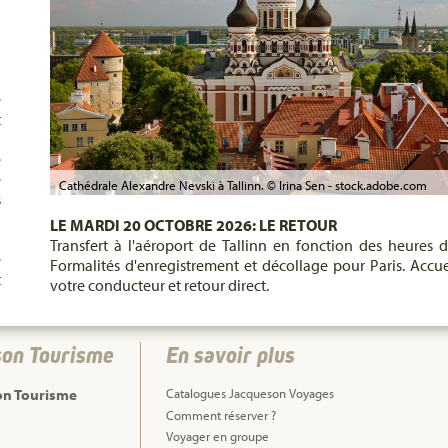
n
a
e
t
e
e
Cathédrale Alexandre Nevski à Tallinn. © Irina Sen - stock.adobe.com
s
u
LE MARDI 20 OCTOBRE 2026: LE RETOUR
n
Transfert à l'aéroport de Tallinn en fonction des heures d
e
Formalités d'enregistrement et décollage pour Paris. Accue
t
votre conducteur et retour direct.
son Tourisme
En savoir plus
on Tourisme
Catalogues Jacqueson Voyages
Comment réserver ?
Voyager en groupe