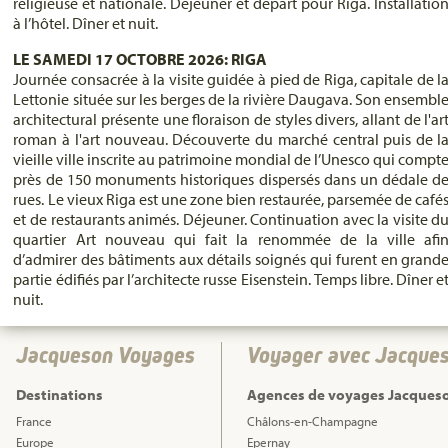
religieuse et nationale. Déjeuner et départ pour Riga. Installatio
à l’hôtel. Dîner et nuit.
LE SAMEDI 17 OCTOBRE 2026: RIGA
Journée consacrée à la visite guidée à pied de Riga, capitale de l
Lettonie située sur les berges de la rivière Daugava. Son ensembl
architectural présente une floraison de styles divers, allant de l'ar
roman à l'art nouveau. Découverte du marché central puis de la
vieille ville inscrite au patrimoine mondial de l’Unesco qui compt
près de 150 monuments historiques dispersés dans un dédale d
rues. Le vieux Riga est une zone bien restaurée, parsemée de café
et de restaurants animés. Déjeuner. Continuation avec la visite d
quartier Art nouveau qui fait la renommée de la ville afi
d’admirer des bâtiments aux détails soignés qui furent en grand
partie édifiés par l’architecte russe Eisenstein. Temps libre. Dîner e
nuit.
Jacqueson Voyages
Voyager avec Jacque
Destinations
Agences de voyages Jacques
France
Châlons-en-Champagne
Europe
Epernay