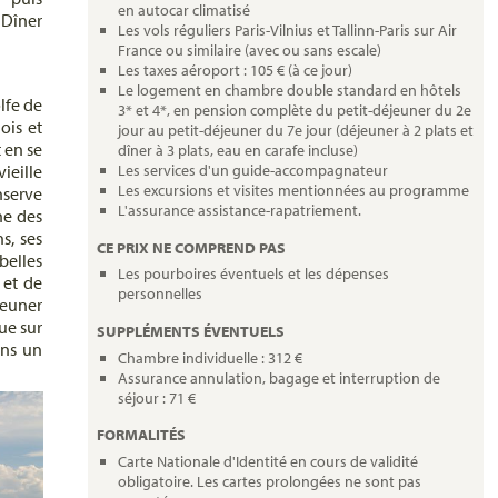
en autocar climatisé
. Dîner
Les vols réguliers Paris-Vilnius et Tallinn-Paris sur Air
France ou similaire (avec ou sans escale)
Les taxes aéroport : 105 € (à ce jour)
Le logement en chambre double standard en hôtels
olfe de
3* et 4*, en pension complète du petit-déjeuner du 2e
ois et
jour au petit-déjeuner du 7e jour (déjeuner à 2 plats et
t en se
dîner à 3 plats, eau en carafe incluse)
ieille
Les services d'un guide-accompagnateur
Les excursions et visites mentionnées au programme
nserve
L'assurance assistance-rapatriement.
ne des
s, ses
CE PRIX NE COMPREND PAS
belles
Les pourboires éventuels et les dépenses
 et de
personnelles
jeuner
ue sur
SUPPLÉMENTS ÉVENTUELS
ans un
Chambre individuelle : 312 €
Assurance annulation, bagage et interruption de
séjour : 71 €
FORMALITÉS
Carte Nationale d'Identité en cours de validité
obligatoire. Les cartes prolongées ne sont pas