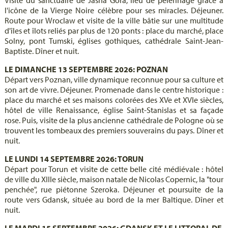
l'icône de la Vierge Noire célèbre pour ses miracles. Déjeuner.
Route pour Wroclaw et visite de la ville bâtie sur une multitude
d'îles et îlots reliés par plus de 120 ponts : place du marché, place
Solny, pont Tumski, églises gothiques, cathédrale Saint-Jean-
Baptiste. Dîner et nuit.
LE DIMANCHE 13 SEPTEMBRE 2026: POZNAN
Départ vers Poznan, ville dynamique reconnue pour sa culture et
son art de vivre. Déjeuner. Promenade dans le centre historique :
place du marché et ses maisons colorées des XVe et XVIe siècles,
hôtel de ville Renaissance, église Saint-Stanislas et sa façade
rose. Puis, visite de la plus ancienne cathédrale de Pologne où se
trouvent les tombeaux des premiers souverains du pays. Dîner et
nuit.
LE LUNDI 14 SEPTEMBRE 2026: TORUN
Départ pour Torun et visite de cette belle cité médiévale : hôtel
de ville du XIIIe siècle, maison natale de Nicolas Copernic, la "tour
penchée", rue piétonne Szeroka. Déjeuner et poursuite de la
route vers Gdansk, située au bord de la mer Baltique. Dîner et
nuit.
LE MARDI 15 SEPTEMBRE 2026: GDANSK ET LE LITTORAL DE