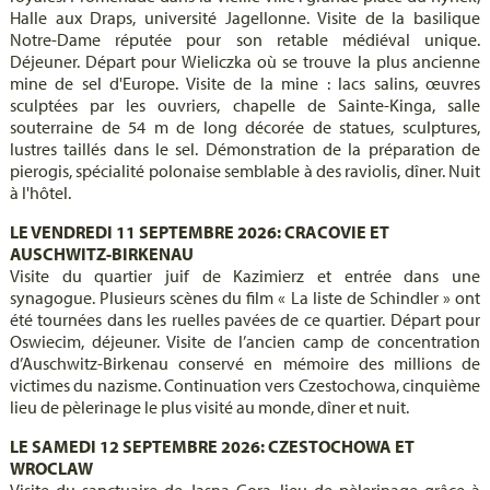
Halle aux Draps, université Jagellonne. Visite de la basilique
Notre-Dame réputée pour son retable médiéval unique.
Déjeuner. Départ pour Wieliczka où se trouve la plus ancienne
mine de sel d'Europe. Visite de la mine : lacs salins, œuvres
sculptées par les ouvriers, chapelle de Sainte-Kinga, salle
souterraine de 54 m de long décorée de statues, sculptures,
lustres taillés dans le sel. Démonstration de la préparation de
pierogis, spécialité polonaise semblable à des raviolis, dîner. Nuit
à l'hôtel.
LE VENDREDI 11 SEPTEMBRE 2026: CRACOVIE ET
AUSCHWITZ-BIRKENAU
Visite du quartier juif de Kazimierz et entrée dans une
synagogue. Plusieurs scènes du film « La liste de Schindler » ont
été tournées dans les ruelles pavées de ce quartier. Départ pour
Oswiecim, déjeuner. Visite de l’ancien camp de concentration
d’Auschwitz-Birkenau conservé en mémoire des millions de
victimes du nazisme. Continuation vers Czestochowa, cinquième
lieu de pèlerinage le plus visité au monde, dîner et nuit.
LE SAMEDI 12 SEPTEMBRE 2026: CZESTOCHOWA ET
WROCLAW
Visite du sanctuaire de Jasna Gora, lieu de pèlerinage grâce à