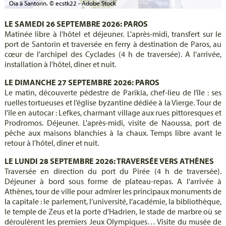
Oia à Santorin. © ecstk22 - Adobe Stock
LE SAMEDI 26 SEPTEMBRE 2026: PAROS
Matinée libre à l'hôtel et déjeuner. L'après-midi, transfert sur le
port de Santorin et traversée en ferry à destination de Paros, au
cœur de l'archipel des Cyclades (4 h de traversée). A l'arrivée,
installation à l'hôtel, dîner et nuit.
LE DIMANCHE 27 SEPTEMBRE 2026: PAROS
Le matin, découverte pédestre de Parikia, chef-lieu de l’île : ses
ruelles tortueuses et l’église byzantine dédiée à la Vierge. Tour de
l'île en autocar : Lefkes, charmant village aux rues pittoresques et
Prodromos. Déjeuner. L'après-midi, visite de Naoussa, port de
pêche aux maisons blanchies à la chaux. Temps libre avant le
retour à l'hôtel, dîner et nuit.
LE LUNDI 28 SEPTEMBRE 2026: TRAVERSÉE VERS ATHÈNES
Traversée en direction du port du Pirée (4 h de traversée).
Déjeuner à bord sous forme de plateau-repas. A l'arrivée à
Athènes, tour de ville pour admirer les principaux monuments de
la capitale : le parlement, l’université, l’académie, la bibliothèque,
le temple de Zeus et la porte d’Hadrien, le stade de marbre où se
déroulèrent les premiers Jeux Olympiques… Visite du musée de