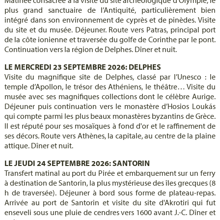
plus grand sanctuaire de l’Antiquité, particulièrement bien
intégré dans son environnement de cyprès et de pinèdes. Visite
du site et du musée. Déjeuner. Route vers Patras, principal port
de la côte ionienne et traversée du golfe de Corinthe par le pont.
Continuation vers la région de Delphes. Dîner et nuit.
LE MERCREDI 23 SEPTEMBRE 2026: DELPHES
Visite du magnifique site de Delphes, classé par l’Unesco : le
temple d’Apollon, le trésor des Athéniens, le théâtre… Visite du
musée avec ses magnifiques collections dont le célèbre Aurige.
Déjeuner puis continuation vers le monastère d’Hosios Loukás
qui compte parmi les plus beaux monastères byzantins de Grèce.
Il est réputé pour ses mosaïques à fond d'or et le raffinement de
ses décors. Route vers Athènes, la capitale, au centre de la plaine
attique. Dîner et nuit.
LE JEUDI 24 SEPTEMBRE 2026: SANTORIN
Transfert matinal au port du Pirée et embarquement sur un ferry
à destination de Santorin, la plus mystérieuse des îles grecques (8
h de traversée). Déjeuner à bord sous forme de plateau-repas.
Arrivée au port de Santorin et visite du site d'Akrotiri qui fut
enseveli sous une pluie de cendres vers 1600 avant J.-C. Dîner et