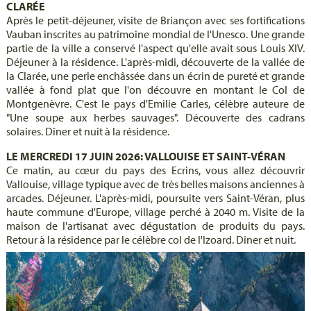
CLARÉE
Après le petit-déjeuner, visite de Briançon avec ses fortifications
Vauban inscrites au patrimoine mondial de l'Unesco. Une grande
partie de la ville a conservé l'aspect qu'elle avait sous Louis XIV.
Déjeuner à la résidence. L'après-midi, découverte de la vallée de
la Clarée, une perle enchâssée dans un écrin de pureté et grande
vallée à fond plat que l'on découvre en montant le Col de
Montgenèvre. C'est le pays d'Emilie Carles, célèbre auteure de
"Une soupe aux herbes sauvages". Découverte des cadrans
solaires. Dîner et nuit à la résidence.
LE MERCREDI 17 JUIN 2026: VALLOUISE ET SAINT-VÉRAN
Ce matin, au cœur du pays des Ecrins, vous allez découvrir
Vallouise, village typique avec de très belles maisons anciennes à
arcades. Déjeuner. L'après-midi, poursuite vers Saint-Véran, plus
haute commune d'Europe, village perché à 2040 m. Visite de la
maison de l'artisanat avec dégustation de produits du pays.
Retour à la résidence par le célèbre col de l'Izoard. Dîner et nuit.