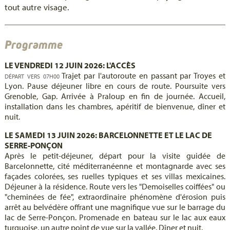
tout autre visage.
Programme
LE VENDREDI 12 JUIN 2026: L'ACCÈS
Trajet par l'autoroute en passant par Troyes et
DÉPART VERS 07H00
Lyon. Pause déjeuner libre en cours de route. Poursuite vers
Grenoble, Gap. Arrivée à Praloup en fin de journée. Accueil,
installation dans les chambres, apéritif de bienvenue, dîner et
nuit.
LE SAMEDI 13 JUIN 2026: BARCELONNETTE ET LE LAC DE
SERRE-PONÇON
Après le petit-déjeuner, départ pour la visite guidée de
Barcelonnette, cité méditerranéenne et montagnarde avec ses
façades colorées, ses ruelles typiques et ses villas mexicaines.
Déjeuner à la résidence. Route vers les "Demoiselles coiffées" ou
"cheminées de fée", extraordinaire phénomène d'érosion puis
arrêt au belvédère offrant une magnifique vue sur le barrage du
lac de Serre-Ponçon. Promenade en bateau sur le lac aux eaux
turquoise, un autre point de vue sur la vallée. Dîner et nuit.