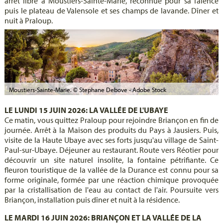
arrêt libre à Moustiers-Sainte-Marie, reconnue pour sa faïence
puis le plateau de Valensole et ses champs de lavande. Dîner et
nuit à Praloup.
Moustiers-Sainte-Marie. © Stephane Debove - Adobe Stock
LE LUNDI 15 JUIN 2026: LA VALLÉE DE L'UBAYE
Ce matin, vous quittez Praloup pour rejoindre Briançon en fin de
journée. Arrêt à la Maison des produits du Pays à Jausiers. Puis,
visite de la Haute Ubaye avec ses forts jusqu'au village de Saint-
Paul-sur-Ubaye. Déjeuner au restaurant. Route vers Réotier pour
découvrir un site naturel insolite, la fontaine pétrifiante. Ce
fleuron touristique de la vallée de la Durance est connu pour sa
forme originale, formée par une réaction chimique provoquée
par la cristallisation de l'eau au contact de l'air. Poursuite vers
Briançon, installation puis dîner et nuit à la résidence.
LE MARDI 16 JUIN 2026: BRIANÇON ET LA VALLÉE DE LA