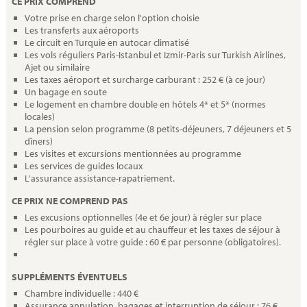
CE PRIX COMPREND
Votre prise en charge selon l'option choisie
Les transferts aux aéroports
Le circuit en Turquie en autocar climatisé
Les vols réguliers Paris-Istanbul et Izmir-Paris sur Turkish Airlines,
Ajet ou similaire
Les taxes aéroport et surcharge carburant : 252 € (à ce jour)
Un bagage en soute
Le logement en chambre double en hôtels 4* et 5* (normes
locales)
La pension selon programme (8 petits-déjeuners, 7 déjeuners et 5
dîners)
Les visites et excursions mentionnées au programme
Les services de guides locaux
L'assurance assistance-rapatriement.
CE PRIX NE COMPREND PAS
Les excusions optionnelles (4e et 6e jour) à régler sur place
Les pourboires au guide et au chauffeur et les taxes de séjour à
régler sur place à votre guide : 60 € par personne (obligatoires).
SUPPLÉMENTS ÉVENTUELS
Chambre individuelle : 440 €
Assurance annulation, bagages et interruption de séjour : 76 €