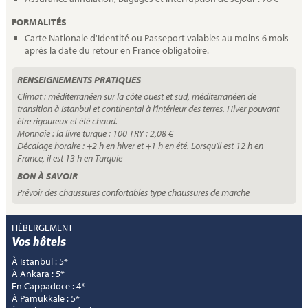
FORMALITÉS
Carte Nationale d'Identité ou Passeport valables au moins 6 mois
après la date du retour en France obligatoire.
RENSEIGNEMENTS PRATIQUES
Climat : méditerranéen sur la côte ouest et sud, méditerranéen de
transition à Istanbul et continental à l'intérieur des terres. Hiver pouvant
être rigoureux et été chaud.
Monnaie : la livre turque : 100 TRY : 2,08 €
Décalage horaire : +2 h en hiver et +1 h en été. Lorsqu'il est 12 h en
France, il est 13 h en Turquie
BON À SAVOIR
Prévoir des chaussures confortables type chaussures de marche
HÉBERGEMENT
Vos hôtels
À Istanbul : 5*
À Ankara : 5*
En Cappadoce : 4*
À Pamukkale : 5*