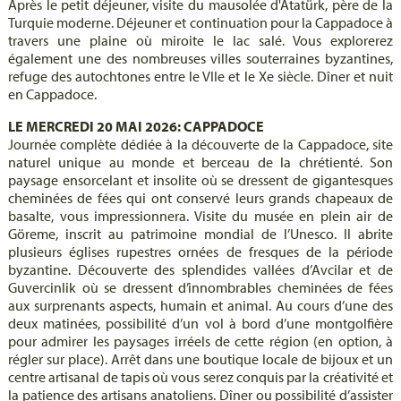
Après le petit déjeuner, visite du mausolée d'Atatürk, père de la
Turquie moderne. Déjeuner et continuation pour la Cappadoce à
travers une plaine où miroite le lac salé. Vous explorerez
également une des nombreuses villes souterraines byzantines,
refuge des autochtones entre le VIIe et le Xe siècle. Dîner et nuit
en Cappadoce.
LE MERCREDI 20 MAI 2026: CAPPADOCE
Journée complète dédiée à la découverte de la Cappadoce, site
naturel unique au monde et berceau de la chrétienté. Son
paysage ensorcelant et insolite où se dressent de gigantesques
cheminées de fées qui ont conservé leurs grands chapeaux de
basalte, vous impressionnera. Visite du musée en plein air de
Göreme, inscrit au patrimoine mondial de l’Unesco. Il abrite
plusieurs églises rupestres ornées de fresques de la période
byzantine. Découverte des splendides vallées d’Avcilar et de
Guvercinlik où se dressent d’innombrables cheminées de fées
aux surprenants aspects, humain et animal. Au cours d’une des
deux matinées, possibilité d’un vol à bord d’une montgolfière
pour admirer les paysages irréels de cette région (en option, à
régler sur place). Arrêt dans une boutique locale de bijoux et un
centre artisanal de tapis où vous serez conquis par la créativité et
la patience des artisans anatoliens. Dîner ou possibilité d’assister