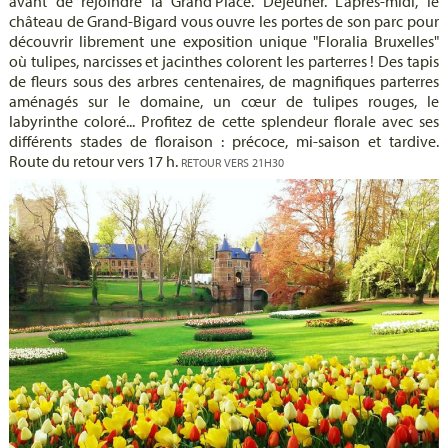
avant de rejoindre la Grand'Place. Déjeuner. L'après-midi, le
château de Grand-Bigard vous ouvre les portes de son parc pour
découvrir librement une exposition unique "Floralia Bruxelles"
où tulipes, narcisses et jacinthes colorent les parterres ! Des tapis
de fleurs sous des arbres centenaires, de magnifiques parterres
aménagés sur le domaine, un cœur de tulipes rouges, le
labyrinthe coloré... Profitez de cette splendeur florale avec ses
différents stades de floraison : précoce, mi-saison et tardive.
Route du retour vers 17 h.
RETOUR VERS 21H30