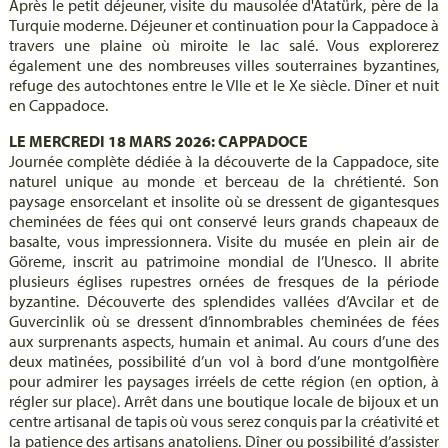
Après le petit déjeuner, visite du mausolée d'Atatürk, père de la
Turquie moderne. Déjeuner et continuation pour la Cappadoce à
travers une plaine où miroite le lac salé. Vous explorerez
également une des nombreuses villes souterraines byzantines,
refuge des autochtones entre le VIIe et le Xe siècle. Dîner et nuit
en Cappadoce.
LE MERCREDI 18 MARS 2026: CAPPADOCE
Journée complète dédiée à la découverte de la Cappadoce, site
naturel unique au monde et berceau de la chrétienté. Son
paysage ensorcelant et insolite où se dressent de gigantesques
cheminées de fées qui ont conservé leurs grands chapeaux de
basalte, vous impressionnera. Visite du musée en plein air de
Göreme, inscrit au patrimoine mondial de l’Unesco. Il abrite
plusieurs églises rupestres ornées de fresques de la période
byzantine. Découverte des splendides vallées d’Avcilar et de
Guvercinlik où se dressent d’innombrables cheminées de fées
aux surprenants aspects, humain et animal. Au cours d’une des
deux matinées, possibilité d’un vol à bord d’une montgolfière
pour admirer les paysages irréels de cette région (en option, à
régler sur place). Arrêt dans une boutique locale de bijoux et un
centre artisanal de tapis où vous serez conquis par la créativité et
la patience des artisans anatoliens. Dîner ou possibilité d’assister