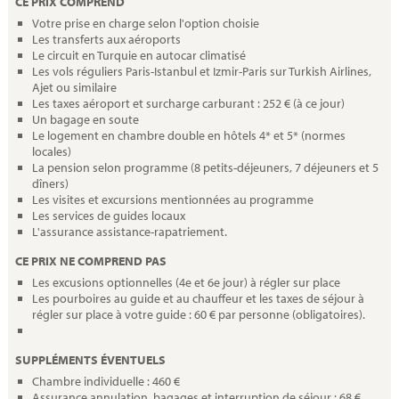
CE PRIX COMPREND
Votre prise en charge selon l'option choisie
Les transferts aux aéroports
Le circuit en Turquie en autocar climatisé
Les vols réguliers Paris-Istanbul et Izmir-Paris sur Turkish Airlines,
Ajet ou similaire
Les taxes aéroport et surcharge carburant : 252 € (à ce jour)
Un bagage en soute
Le logement en chambre double en hôtels 4* et 5* (normes
locales)
La pension selon programme (8 petits-déjeuners, 7 déjeuners et 5
dîners)
Les visites et excursions mentionnées au programme
Les services de guides locaux
L'assurance assistance-rapatriement.
CE PRIX NE COMPREND PAS
Les excusions optionnelles (4e et 6e jour) à régler sur place
Les pourboires au guide et au chauffeur et les taxes de séjour à
régler sur place à votre guide : 60 € par personne (obligatoires).
SUPPLÉMENTS ÉVENTUELS
Chambre individuelle : 460 €
Assurance annulation, bagages et interruption de séjour : 68 €