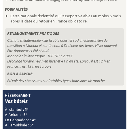
FORMALITÉS
Carte Nationale d'Identité ou Passeport valables au moins 6 mois
après la date du retour en France obligatoire.
RENSEIGNEMENTS PRATIQUES
Climat : méditerranéen sur la côte ouest et sud, méditerranéen de
transition à Istanbul et continental à l'intérieur des terres. Hiver pouvant
être rigoureux et été chaud.
Monnaie : la livre turque : 100 TRY : 2,08 €
Décalage horaire : +2 h en hiver et +1 h en été. Lorsqu'il est 12 h en
France, il est 13 h en Turquie
BON À SAVOIR
Prévoir des chaussures confortables type chaussures de marche
HÉBERGEMENT
Vos hôtels
À Istanbul : 5*
À Ankara : 5*
En Cappadoce : 4*
À Pamukkale : 5*