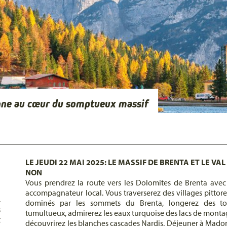
gne au cœur du somptueux massif
LE JEUDI 22 MAI 2025: LE MASSIF DE BRENTA ET LE VAL
NON
Vous prendrez la route vers les Dolomites de Brenta avec
accompagnateur local. Vous traverserez des villages pittor
.
dominés par les sommets du Brenta, longerez des tor
s
tumultueux, admirerez les eaux turquoise des lacs de monta
t
découvrirez les blanches cascades Nardis. Déjeuner à Mado