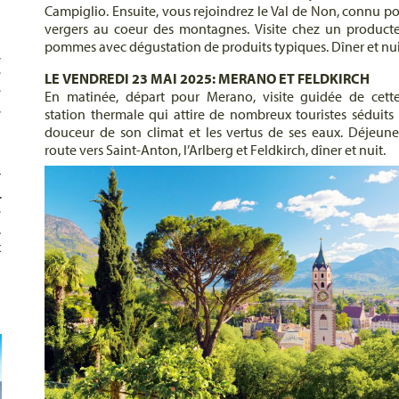
Campiglio. Ensuite, vous rejoindrez le Val de Non, connu po
vergers au coeur des montagnes. Visite chez un product
pommes avec dégustation de produits typiques. Dîner et nui
,
e
LE VENDREDI 23 MAI 2025: MERANO ET FELDKIRCH
e
En matinée, départ pour Merano, visite guidée de cette
,
station thermale qui attire de nombreux touristes séduits 
douceur de son climat et les vertus de ses eaux. Déjeune
route vers Saint-Anton, l’Arlberg et Feldkirch, dîner et nuit.
r
.
e
.
x
n
n
u