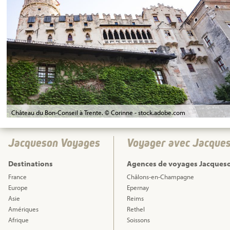
Château du Bon-Conseil à Trente. © Corinne - stock.adobe.com
Jacqueson Voyages
Voyager avec Jacque
Destinations
Agences de voyages Jacques
France
Châlons-en-Champagne
Europe
Epernay
Asie
Reims
Amériques
Rethel
Afrique
Soissons