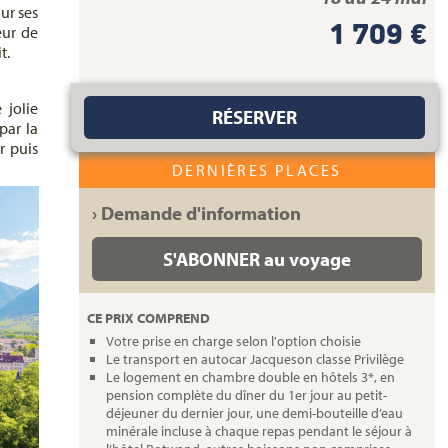
ur ses
1 709 €
eur de
t.
 jolie
RÉSERVER
par la
r puis
DERNIÈRES PLACES
› Demande d'information
S'ABONNER au voyage
CE PRIX COMPREND
Votre prise en charge selon l'option choisie
Le transport en autocar Jacqueson classe Privilège
Le logement en chambre double en hôtels 3*, en
pension complète du dîner du 1er jour au petit-
déjeuner du dernier jour, une demi-bouteille d’eau
minérale incluse à chaque repas pendant le séjour à