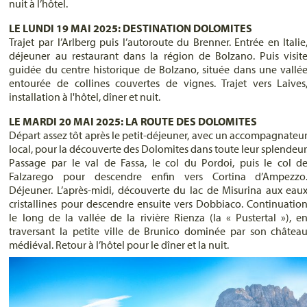
nuit à l’hôtel.
LE LUNDI 19 MAI 2025: DESTINATION DOLOMITES
Trajet par l’Arlberg puis l’autoroute du Brenner. Entrée en Italie
déjeuner au restaurant dans la région de Bolzano. Puis visit
guidée du centre historique de Bolzano, située dans une vallé
entourée de collines couvertes de vignes. Trajet vers Laives
installation à l'hôtel, dîner et nuit.
LE MARDI 20 MAI 2025: LA ROUTE DES DOLOMITES
Départ assez tôt après le petit-déjeuner, avec un accompagnateu
local, pour la découverte des Dolomites dans toute leur splendeur
Passage par le val de Fassa, le col du Pordoi, puis le col d
Falzarego pour descendre enfin vers Cortina d’Ampezzo
Déjeuner. L’après-midi, découverte du lac de Misurina aux eau
cristallines pour descendre ensuite vers Dobbiaco. Continuatio
le long de la vallée de la rivière Rienza (la « Pustertal »), e
traversant la petite ville de Brunico dominée par son châtea
médiéval. Retour à l’hôtel pour le dîner et la nuit.