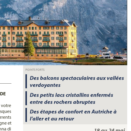
POINTS FORTS
Des balcons spectaculaires aux vallées
verdoyantes
 DE
Des petits lacs cristallins enfermés
entre des rochers abruptes
 votre
Des étapes de confort en Autriche à
esques
rents
l’aller et au retour
gne et
nna di
18 au 24 mai